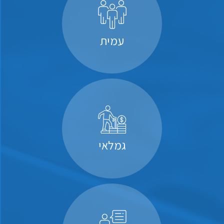
עמית
גמלאי