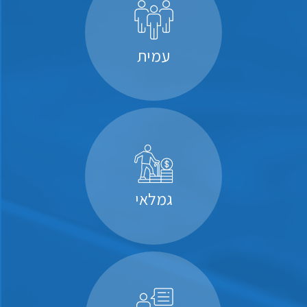
עמית
גמלאי