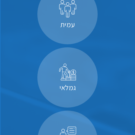
עמית
גמלאי