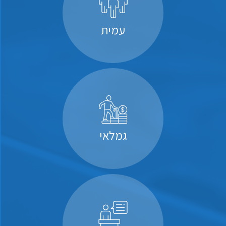
עמית
גמלאי