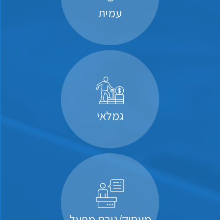
עמית
גמלאי
מעסיק/גורם מפעל