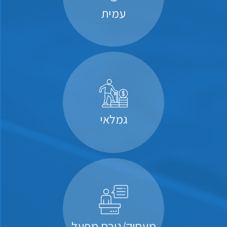
עמית
גמלאי
מעסיק/גורם מפעל