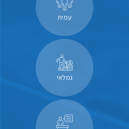
עמית
גמלאי