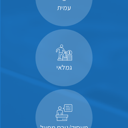
עמית
גמלאי
מעסיק/גורם מפעל