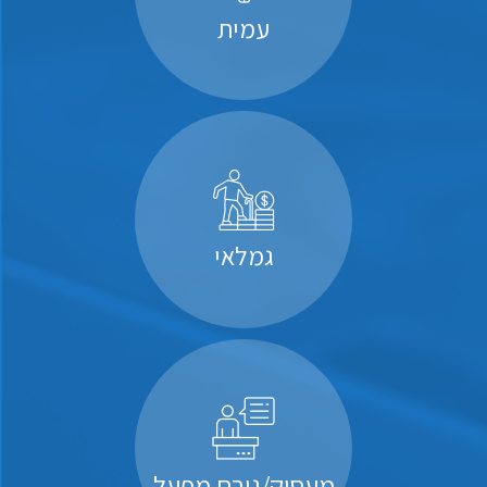
עמית
גמלאי
מעסיק/גורם מפעל