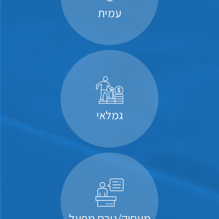
עמית
גמלאי
מעסיק/גורם מפעל