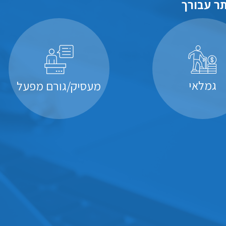
ר עבורך
גמלאי
מעסיק/גורם מפעל