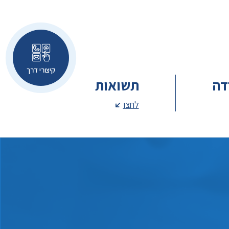
קיצורי דרך
דה
תשואות
לחצו