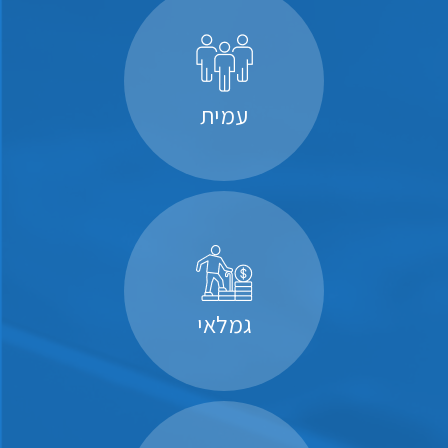
עמית
גמלאי