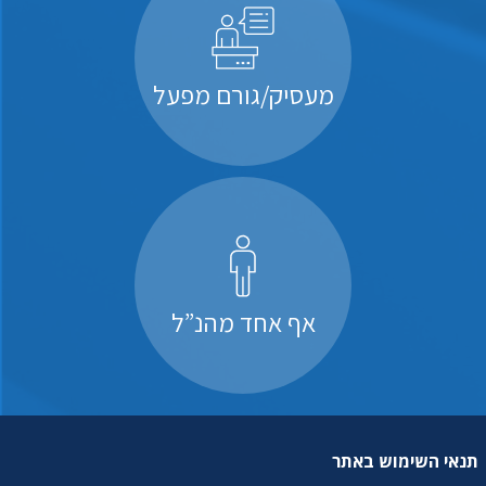
מעסיק/גורם מפעל
אף אחד מהנ”ל
תנאי השימוש באתר