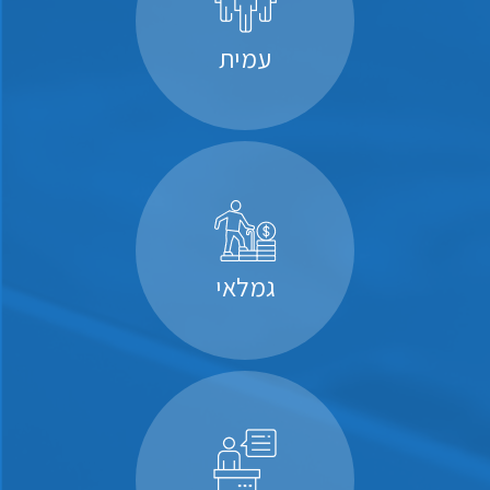
עמית
גמלאי