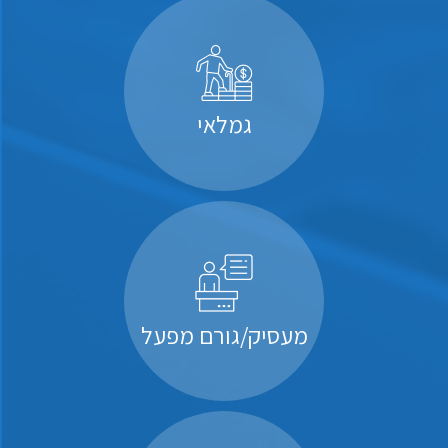
גמלאי
מעסיק/גורם מפעל