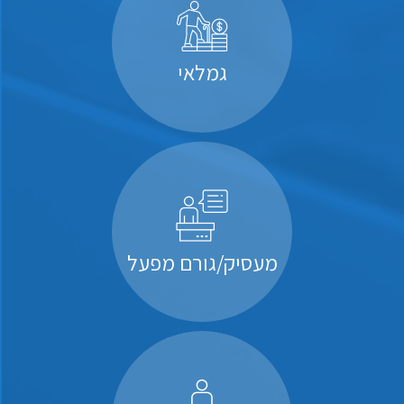
גמלאי
מעסיק/גורם מפעל