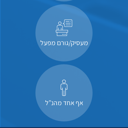
מעסיק/גורם מפעל
אף אחד מהנ”ל