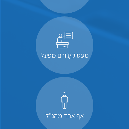
מעסיק/גורם מפעל
אף אחד מהנ”ל