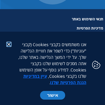
תנאי השימוש באתר
מדיניות הפרטיות
מפת אתר
אנו משתמשים בקבצי Cookies (קבצי
הצהרת נגישות
"עוגיות") כדי לשפר את חוויית הגלישה
שלך. על ידי המשך הגלישה באתר שלנו,
אתה מסכים לשימוש שלנו בקבצי
Cookies. למידע נוסף על אופן השימוש
שלנו בקבצי Cookies,
עיין במדיניות
גילעד גמלאות לעובדים דתיים בע"מ: מגדל הכשרת היישוב (קומה
25) | ז'בוטינסקי 9 בני ברק. 5126417 | טלפון: 03-5765888 |
הגנת הפרטיות שלנו
.
פקס: 03-5765891
אישור
כל הזכויות שמורות לקרן גילעד ©