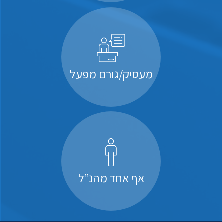
מעסיק/גורם מפעל
אף אחד מהנ”ל