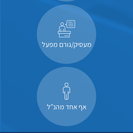
מעסיק/גורם מפעל
אף אחד מהנ”ל