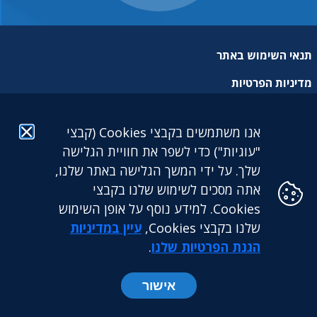
תנאי השימוש באתר
מדיניות הפרטיות
מפת אתר
אנו משתמשים בקבצי Cookies (קבצי
הצהרת נגישות
"עוגיות") כדי לשפר את חוויית הגלישה
שלך. על ידי המשך הגלישה באתר שלנו,
אתה מסכים לשימוש שלנו בקבצי
Cookies. למידע נוסף על אופן השימוש
שלנו בקבצי Cookies,
עיין במדיניות
גילעד גמלאות לעובדים דתיים בע"מ: מגדל הכשרת היישוב (קומה
25) | ז'בוטינסקי 9 בני ברק. 5126417 | טלפון: 03-5765888 |
הגנת הפרטיות שלנו
.
פקס: 03-5765891
אישור
כל הזכויות שמורות לקרן גילעד ©