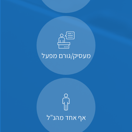
מעסיק/גורם מפעל
אף אחד מהנ”ל