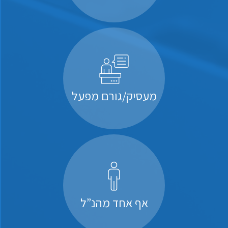
מעסיק/גורם מפעל
אף אחד מהנ”ל