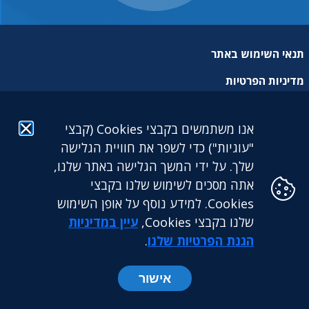
תנאי השימוש באתר
מדיניות הפרטיות
מפת אתר
אנו משתמשים בקבצי Cookies (קבצי
הצהרת נגישות
"עוגיות") כדי לשפר את חוויית הגלישה
שלך. על ידי המשך הגלישה באתר שלנו,
אתה מסכים לשימוש שלנו בקבצי
Cookies. למידע נוסף על אופן השימוש
שלנו בקבצי Cookies,
עיין במדיניות
גילעד גמלאות לעובדים דתיים בע"מ: מגדל הכשרת היישוב (קומה
25) | ז'בוטינסקי 9 בני ברק. 5126417 | טלפון: 03-5765888 |
הגנת הפרטיות שלנו
.
פקס: 03-5765891
אישור
כל הזכויות שמורות לקרן גילעד ©