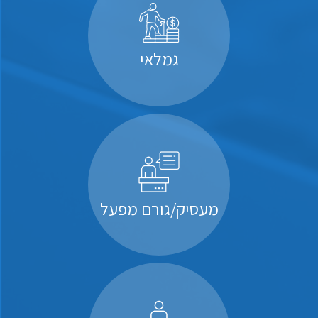
גמלאי
מעסיק/גורם מפעל