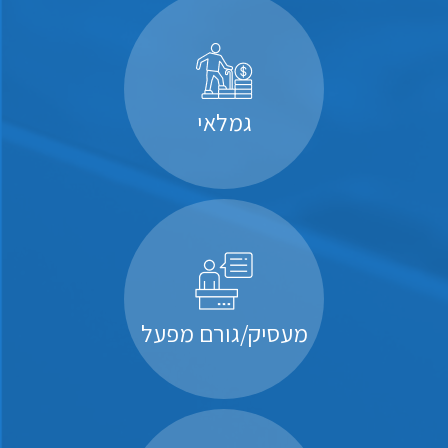
גמלאי
מעסיק/גורם מפעל