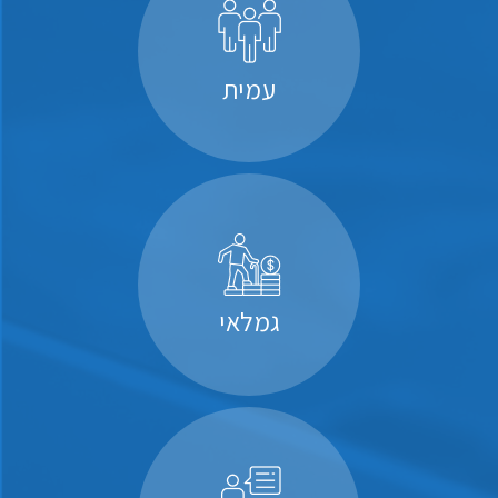
עמית
גמלאי