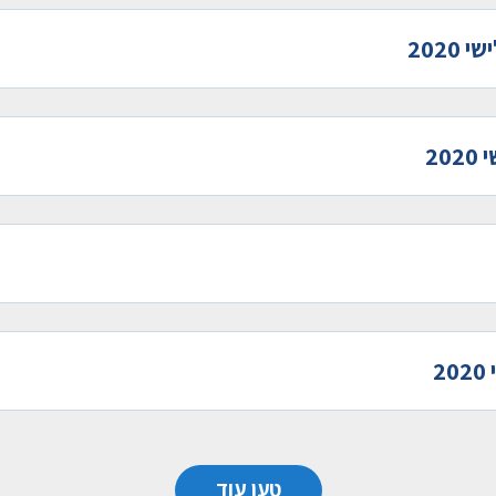
202
20
2
טען עוד