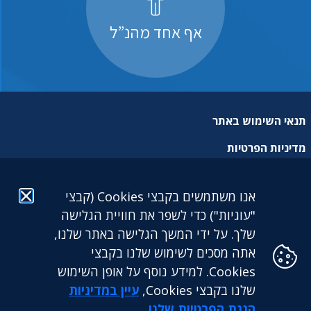
אף אחד מהנ”ל
תנאי השימוש באתר
מדיניות הפרטיות
מפת אתר
אנו משתמשים בקבצי Cookies (קבצי
הצהרת נגישות
"עוגיות") כדי לשפר את חוויית הגלישה
שלך. על ידי המשך הגלישה באתר שלנו,
אתה מסכים לשימוש שלנו בקבצי
Cookies. למידע נוסף על אופן השימוש
שלנו בקבצי Cookies,
עיין במדיניות
גילעד גמלאות לעובדים דתיים בע"מ: מגדל הכשרת היישוב (קומה
25) | ז'בוטינסקי 9 בני ברק. 5126417 | טלפון: 03-5765888 |
הגנת הפרטיות שלנו
.