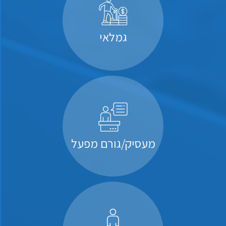
גמלאי
מעסיק/גורם מפעל