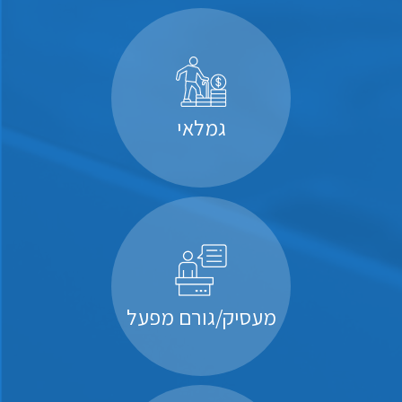
גמלאי
מעסיק/גורם מפעל