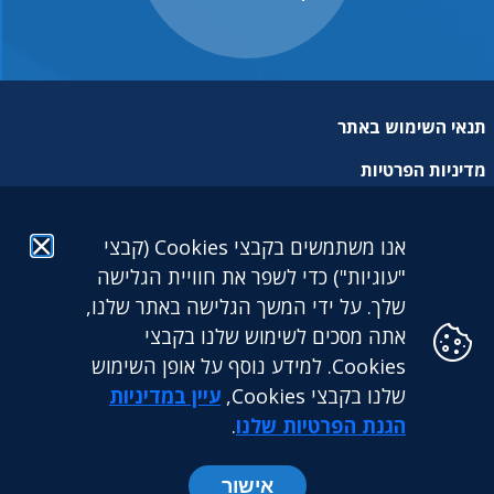
תנאי השימוש באתר
מדיניות הפרטיות
מפת אתר
אנו משתמשים בקבצי Cookies (קבצי
הצהרת נגישות
"עוגיות") כדי לשפר את חוויית הגלישה
שלך. על ידי המשך הגלישה באתר שלנו,
אתה מסכים לשימוש שלנו בקבצי
Cookies. למידע נוסף על אופן השימוש
שלנו בקבצי Cookies,
עיין במדיניות
גילעד גמלאות לעובדים דתיים בע"מ: מגדל הכשרת היישוב (קומה
25) | ז'בוטינסקי 9 בני ברק. 5126417 | טלפון: 03-5765888 |
הגנת הפרטיות שלנו
.
פקס: 03-5765891
אישור
כל הזכויות שמורות לקרן גילעד ©