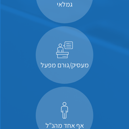
גמלאי
מעסיק/גורם מפעל
אף אחד מהנ”ל