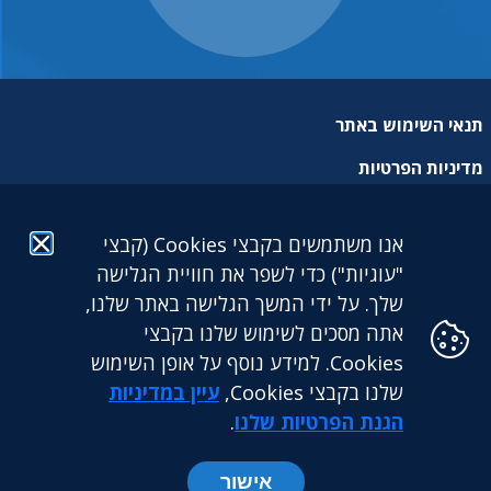
תנאי השימוש באתר
מדיניות הפרטיות
מפת אתר
אנו משתמשים בקבצי Cookies (קבצי
הצהרת נגישות
"עוגיות") כדי לשפר את חוויית הגלישה
שלך. על ידי המשך הגלישה באתר שלנו,
אתה מסכים לשימוש שלנו בקבצי
Cookies. למידע נוסף על אופן השימוש
שלנו בקבצי Cookies,
עיין במדיניות
גילעד גמלאות לעובדים דתיים בע"מ: מגדל הכשרת היישוב (קומה
25) | ז'בוטינסקי 9 בני ברק. 5126417 | טלפון: 03-5765888 |
הגנת הפרטיות שלנו
.
פקס: 03-5765891
אישור
כל הזכויות שמורות לקרן גילעד ©