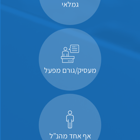
גמלאי
מעסיק/גורם מפעל
אף אחד מהנ”ל