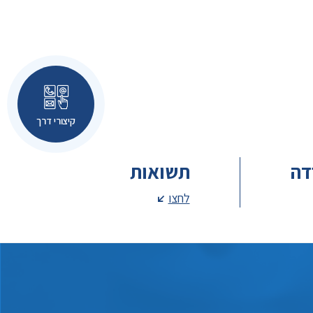
קיצורי דרך
דה
תשואות
לחצו