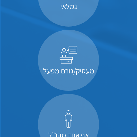
גמלאי
מעסיק/גורם מפעל
אף אחד מהנ”ל