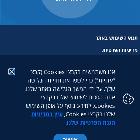
תנאי השימוש באתר
מדיניות הפרטיות
מפת אתר
אנו משתמשים בקבצי Cookies (קבצי
הצהרת נגישות
"עוגיות") כדי לשפר את חוויית הגלישה
שלך. על ידי המשך הגלישה באתר שלנו,
אתה מסכים לשימוש שלנו בקבצי
Cookies. למידע נוסף על אופן השימוש
שלנו בקבצי Cookies,
עיין במדיניות
גילעד גמלאות לעובדים דתיים בע"מ: מגדל הכשרת היישוב (קומה
25) | ז'בוטינסקי 9 בני ברק. 5126417 | טלפון: 03-5765888 |
הגנת הפרטיות שלנו
.
פקס: 03-5765891
אישור
כל הזכויות שמורות לקרן גילעד ©