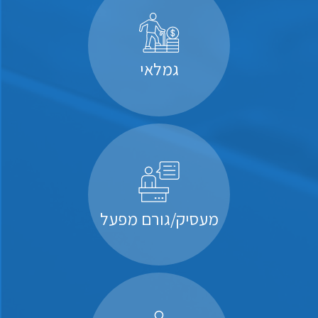
גמלאי
מעסיק/גורם מפעל