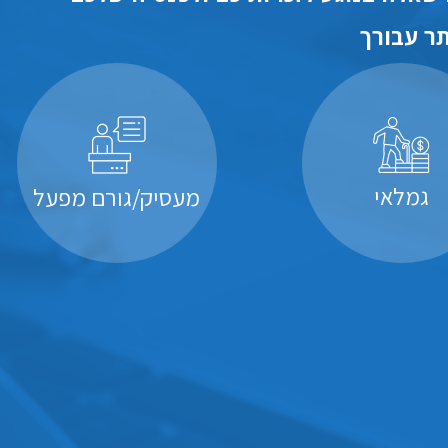
ר עבורך
גמלאי
מעסיק/גורם מפעל