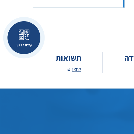
קיצורי דרך
דה
תשואות
לחצו