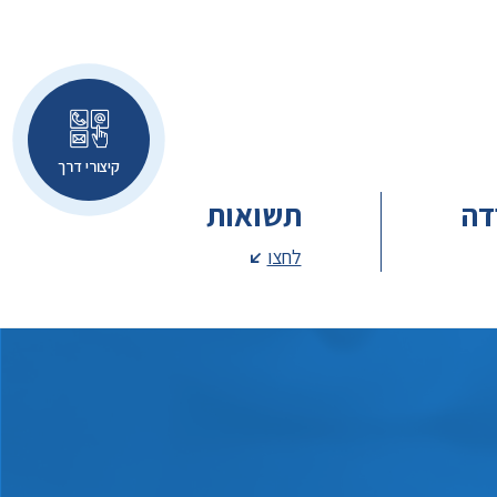
קיצורי דרך
דה
תשואות
לחצו