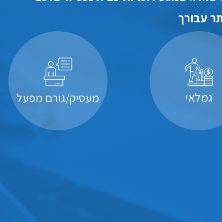
ר עבורך
גמלאי
מעסיק/גורם מפעל