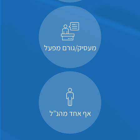
מעסיק/גורם מפעל
אף אחד מהנ”ל