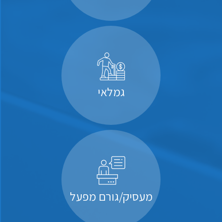
גמלאי
מעסיק/גורם מפעל