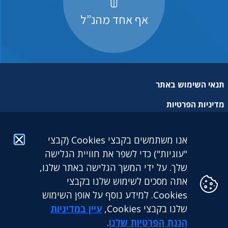
אף אחד מהנ”ל
תנאי השימוש באתר
מדיניות הפרטיות
מפת אתר
אנו משתמשים בקבצי Cookies (קבצי
הצהרת נגישות
"עוגיות") כדי לשפר את חוויית הגלישה
שלך. על ידי המשך הגלישה באתר שלנו,
אתה מסכים לשימוש שלנו בקבצי
Cookies. למידע נוסף על אופן השימוש
שלנו בקבצי Cookies,
עיין במדיניות
גילעד גמלאות לעובדים דתיים בע"מ: מגדל הכשרת היישוב (קומה
25) | ז'בוטינסקי 9 בני ברק. 5126417 | טלפון: 03-5765888 |
הגנת הפרטיות שלנו
.