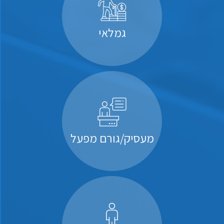
גמלאי
מעסיק/גורם מפעל