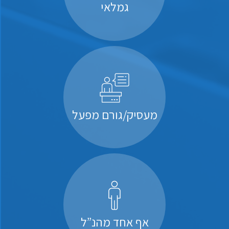
גמלאי
מעסיק/גורם מפעל
אף אחד מהנ”ל