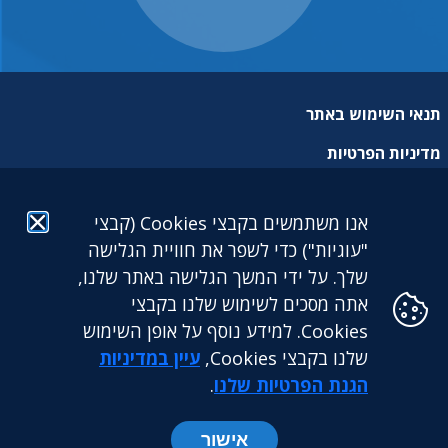
תנאי השימוש באתר
מדיניות הפרטיות
מפת אתר
אנו משתמשים בקבצי Cookies (קבצי
הצהרת נגישות
"עוגיות") כדי לשפר את חוויית הגלישה
שלך. על ידי המשך הגלישה באתר שלנו,
אתה מסכים לשימוש שלנו בקבצי
Cookies. למידע נוסף על אופן השימוש
שלנו בקבצי Cookies,
עיין במדיניות
גילעד גמלאות לעובדים דתיים בע"מ: מגדל הכשרת היישוב (קומה
25) | ז'בוטינסקי 9 בני ברק. 5126417 | טלפון: 03-5765888 |
הגנת הפרטיות שלנו
.
פקס: 03-5765891
אישור
כל הזכויות שמורות לקרן גילעד ©