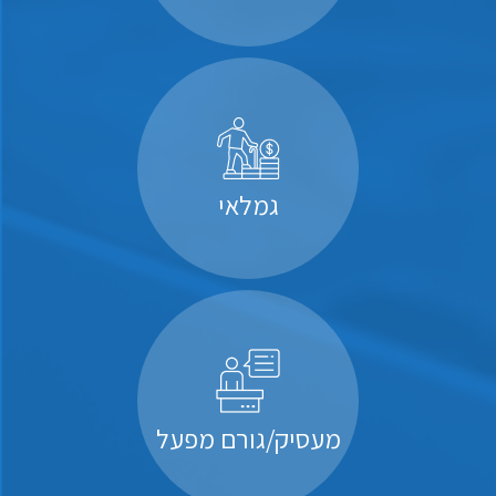
גמלאי
מעסיק/גורם מפעל