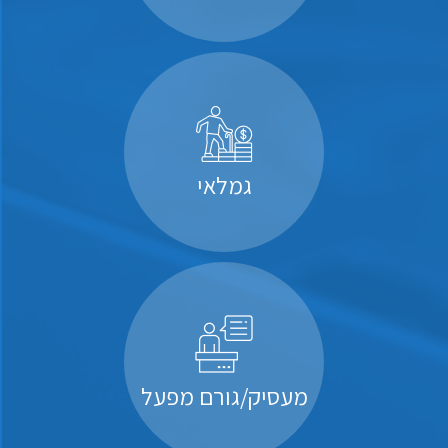
גמלאי
מעסיק/גורם מפעל