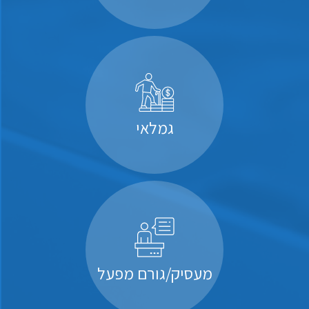
גמלאי
מעסיק/גורם מפעל