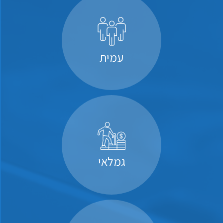
עמית
גמלאי