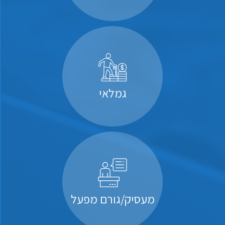
גמלאי
מעסיק/גורם מפעל