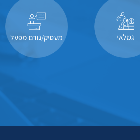
גמלאי
מעסיק/גורם מפעל