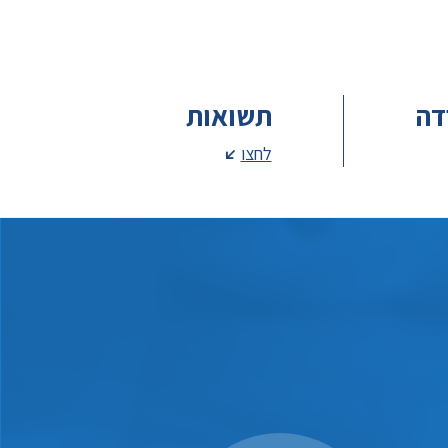
דה
תשואות
לחצו