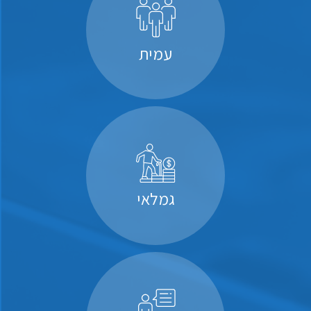
עמית
גמלאי